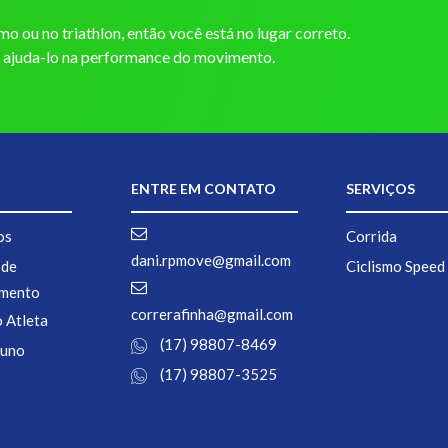
o ou no triathlon, então você está no lugar correto.
a ajuda-lo na performance do movimento.
ENTRE EM CONTATO
SERVIÇOS
os
Corrida
dani.rpmove@gmail.com
 de
Ciclismo Spee
amento
correrafinha@gmail.com
 Atleta
(17) 98807-8469
luno
(17) 98807-3525